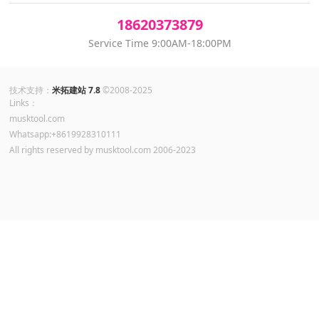
18620373879
Service Time 9:00AM-18:00PM
技术支持：
米拓建站 7.8
©2008-2025
Links：
musktool.com
Whatsapp:+8619928310111
All rights reserved by musktool.com 2006-2023