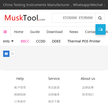
China Testing Instruments Manufacturer，Whatsapp/Wechat：
ETCR2000
ETCR5000
Home
Guide
Download
News
Contact
M
ruments
BBCC
CCDD
DDEE
Thermal POS Printer
Help
Service
About us
账户管理
售后政策
品牌故事
购物指南
自助服务
联系我们
订单操作
相关下载